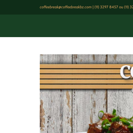
coffeebreak@coffeebreakbz.com
|
(11) 3297 8457
ou (11) 