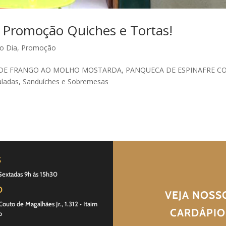
 Promoção Quiches e Tortas!
o Dia
,
Promoção
LÉ DE FRANGO AO MOLHO MOSTARDA, PANQUECA DE ESPINAFRE C
aladas, Sanduíches e Sobremesas
S
Sextadas 9h às 15h30
O
VEJA NOSS
outo de Magalhães Jr., 1.312 • Itaim
CARDÁPIO
o