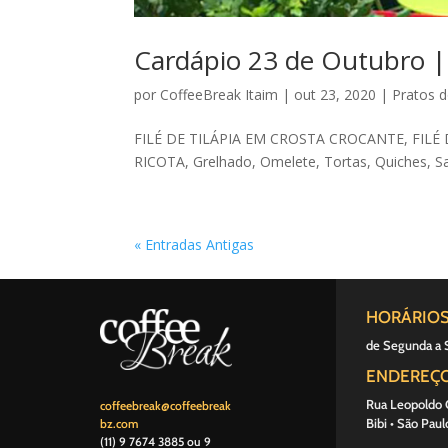
Cardápio 23 de Outubro |
por
CoffeeBreak Itaim
|
out 23, 2020
|
Pratos d
FILÉ DE TILÁPIA EM CROSTA CROCANTE, FI
RICOTA, Grelhado, Omelete, Tortas, Quiches, S
« Entradas Antigas
HORÁRIO
de Segunda a 
ENDEREÇ
Rua Leopoldo C
coffeebreak@coffeebreak
Bibi • São Paul
bz.com
(11) 9 7674 3885‬ ou 9