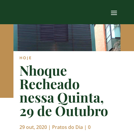
HOJE
Nhoque
Recheado
nessa Quinta,
29 de Outubro
29 out, 2020
|
Pratos do Dia
|
0