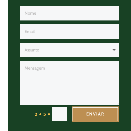
=
2 + 5
ENVIAR