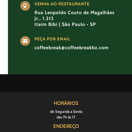
VENHA AO RESTAURANTE

Rua Leopoldo Couto de Magalhães
Jr., 1.312
Itaim Bibi | São Paulo • SP
PEÇA POR EMAIL

coffeebreak@coffeebreakbz.com
HORÁRIOS
de Segunda a Sexta
das 7h às 17
ENDEREÇO