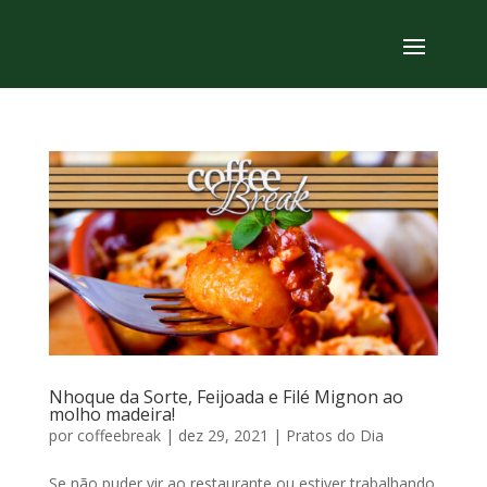
Nhoque da Sorte, Feijoada e Filé Mignon ao
molho madeira!
por
coffeebreak
|
dez 29, 2021
|
Pratos do Dia
Se não puder vir ao restaurante ou estiver trabalhando