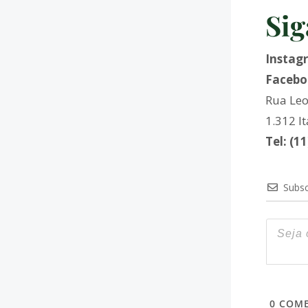
Sig
Instag
Facebo
Rua Leo
1.312 I
Tel: (1
Subsc
0
COME