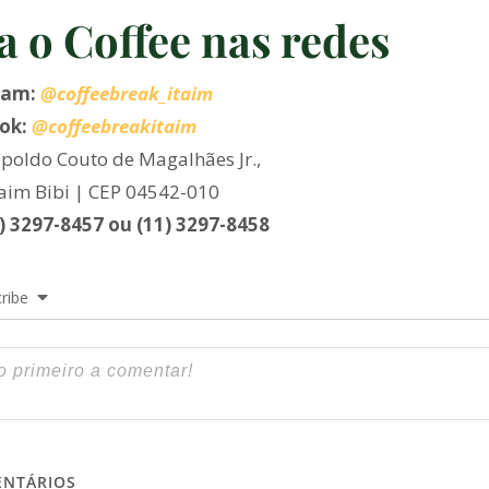
a o Coffee nas redes
ram:
@coffeebreak_itaim
ok:
@coffeebreakitaim
poldo Couto de Magalhães Jr.,
taim Bibi | CEP 04542-010
1) 3297-8457 ou (11) 3297-8458
ribe
NTÁRIOS