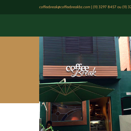
coffeebreak@coffeebreakbz.com
|
(11) 3297 8457
ou (11) 