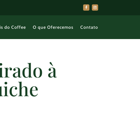
is do Coffee
O que Oferecemos
Contato
irado à
uiche