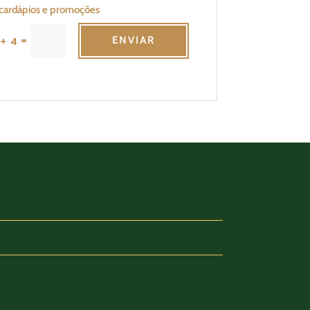
cardápios e promoções
=
 + 4
ENVIAR