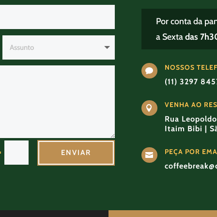
Por conta da pa
a Sexta
das 7h30
NOSSOS TELE

(11) 3297 84
VENHA AO RE

Rua Leopoldo 
Itaim Bibi | 
PEÇA POR EMA
=
ENVIAR

coffeebreak@