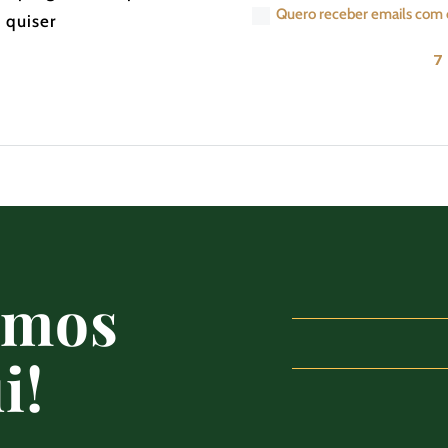
Quero receber emails com 
 quiser
7
amos
i!