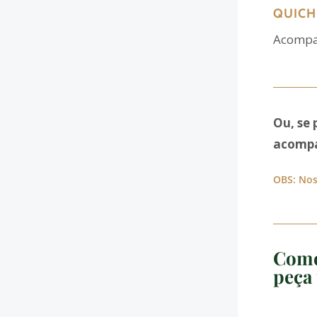
QUICH
Acompan
Ou, se 
acompa
OBS: Nos
Come
peça 