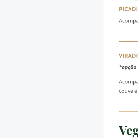
PICAD
Acompan
VIRAD
*opção 
Acompan
couve e
Veg