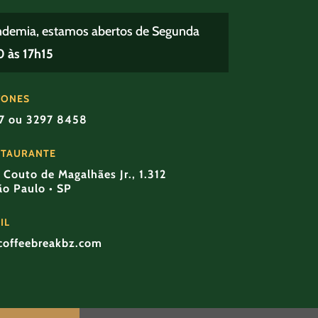
ndemia, estamos abertos de Segunda
 às 17h15
FONES
57 ou 3297 8458
STAURANTE
Couto de Magalhães Jr., 1.312
São Paulo • SP
IL
coffeebreakbz.com