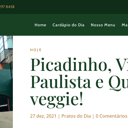
3297 8458
Home
Cardápio do Dia
Nosso Menu
Ma
HOJE
Picadinho, V
Paulista e Q
veggie!
27 dez, 2021
|
Pratos do Dia
|
0 Comentários