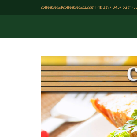
coffeebreak@coffeebreakbz.com
|
(11) 3297 8457
ou (11) 