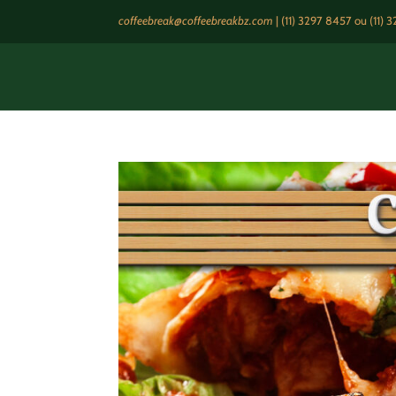
coffeebreak@coffeebreakbz.com
|
(11) 3297 8457
ou (11) 