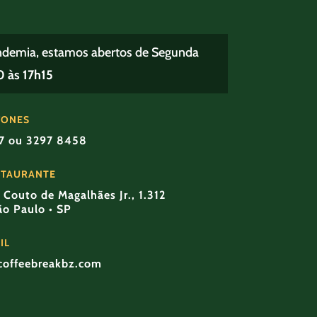
ndemia, estamos abertos de Segunda
 às 17h15
FONES
57 ou 3297 8458
STAURANTE
Couto de Magalhães Jr., 1.312
São Paulo • SP
IL
coffeebreakbz.com