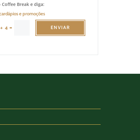
 Coffee Break e diga:
cardápios e promoções
=
+ 4
ENVIAR