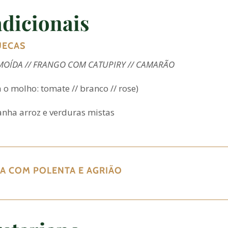
dicionais
UECAS
OÍDA // F
RANGO COM CATUPIRY //
CAMARÃO
a o molho: tomate // branco // rose)
ha arroz e verduras mistas
A COM POLENTA E AGRIÃO