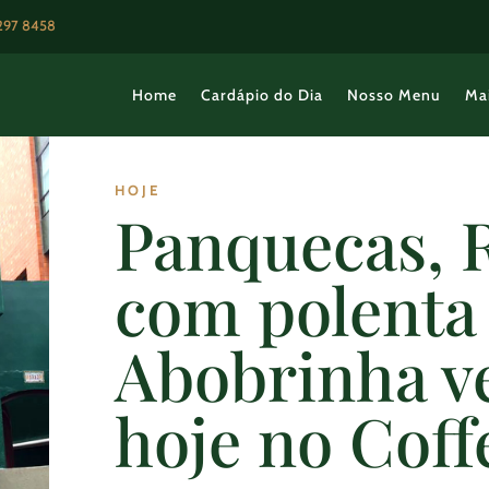
3297 8458
Home
Cardápio do Dia
Nosso Menu
Ma
HOJE
Panquecas, 
com polenta
Abobrinha v
hoje no Coff