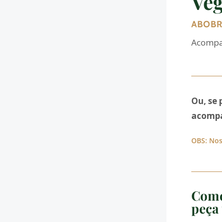
Veg
ABOBR
Acompan
Ou, se 
acompa
OBS: Nos
Come
peça 