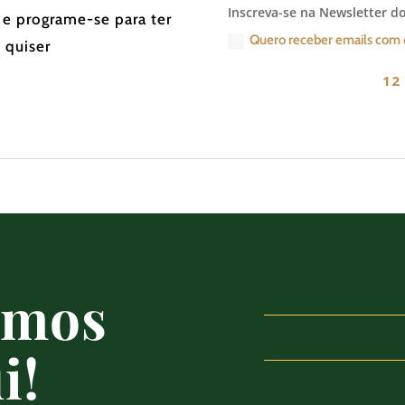
Inscreva-se na Newsletter do
 e programe-se para ter
Quero receber emails com 
 quiser
12 
amos
i!