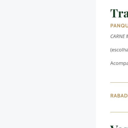
Tra
PANQ
CARNE M
(escolh
Acompan
RABAD