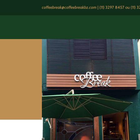
coffeebreak@coffeebreakbz.com
|
(11) 3297 8457
ou (11) 