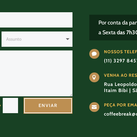
Por conta da pa
a Sexta
das 7h30
NOSSOS TELE

(11) 3297 84
VENHA AO RE

Rua Leopoldo 
Itaim Bibi | 
PEÇA POR EMA
=
ENVIAR

coffeebreak@