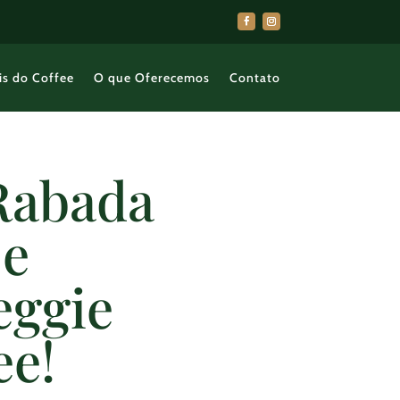
is do Coffee
O que Oferecemos
Contato
Rabada
 e
eggie
ee!