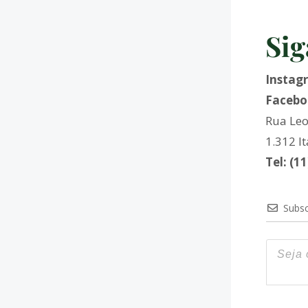
Sig
Instag
Facebo
Rua Leo
1.312 I
Tel: (1
Subsc