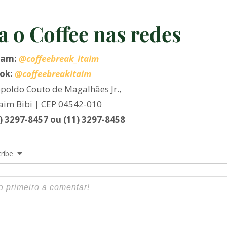
a o Coffee nas redes
ram:
@coffeebreak_itaim
ok:
@coffeebreakitaim
poldo Couto de Magalhães Jr.,
taim Bibi | CEP 04542-010
1) 3297-8457 ou (11) 3297-8458
ribe