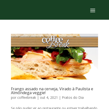
Frango assado na cerveja, Virado à Paulista e
Almôndega veggie!
por
coffeebreak
|
out 4, 2021
|
Pratos do Dia
Se não puder vir ao restaurante ou estiver trabalhando