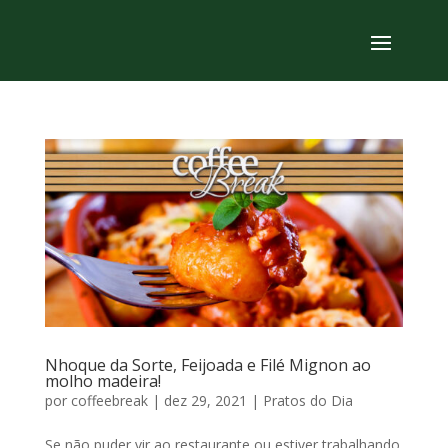
Nhoque da Sorte, Feijoada e Filé Mignon ao
molho madeira!
por
coffeebreak
|
dez 29, 2021
|
Pratos do Dia
Se não puder vir ao restaurante ou estiver trabalhando