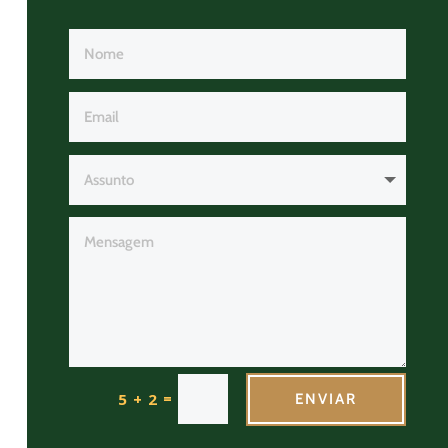
=
5 + 2
ENVIAR