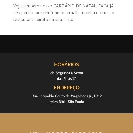
Veja também nosso CARDÁPIO DE NATAL. FAÇA JÁ
seu pedido por telefone ou email e receba do nosso
restaurante direto na sua casa.
HORÁRIOS
de Segunda a Sexta
das 7h às 17
ENDEREÇO
Rua Leopoldo Couto de Magalhães Jr., 1.312
Itaim Bibi • São Paulo