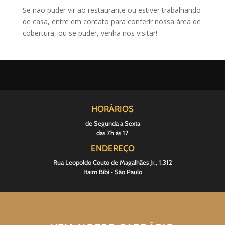
Se não puder vir ao restaurante ou estiver trabalhando
de casa, entre em contato para conferir nossa área de
cobertura, ou se puder, venha nos visitar!
HORÁRIOS
de Segunda a Sexta
das 7h às 17
ENDEREÇO
Rua Leopoldo Couto de Magalhães Jr., 1.312
Itaim Bibi • São Paulo