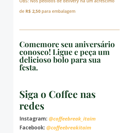
OBS: Nos pedidos de delivery há um acréscimo
de
R$ 2,50
para embalagem
Comemore seu aniversário
conosco! Ligue e peça um
delicioso bolo para sua
festa.
Siga o Coffee nas
redes
Instagram:
@coffeebreak_itaim
Facebook:
@coffeebreakitaim