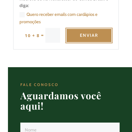
diga:
Quero receber emails com cardápios e
promoções
=
10 + 8
ENVIAR
FALE CONOSCO
Aguardamos você
aqui!