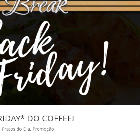
RIDAY* DO COFFEE!
,
Pratos do Dia
,
Promoção