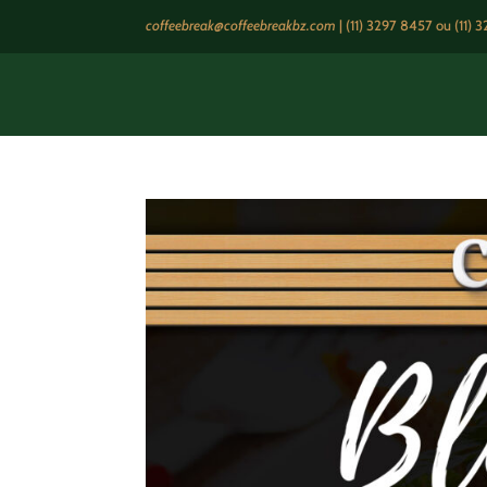
coffeebreak@coffeebreakbz.com
|
(11) 3297 8457
ou (11) 