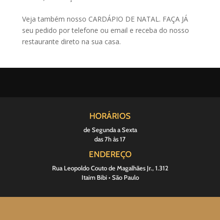
Veja também nosso CARDÁPIO DE NATAL. FAÇA JÁ
seu pedido por telefone ou email e receba do nosso
restaurante direto na sua casa.
HORÁRIOS
de Segunda a Sexta
das 7h às 17
ENDEREÇO
Rua Leopoldo Couto de Magalhães Jr., 1.312
Itaim Bibi • São Paulo