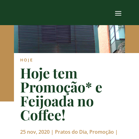
HOJE
Hoje tem
Promoção* e
Feijoada no
Coffee!
25 nov, 2020
|
Pratos do Dia
,
Promoção
|