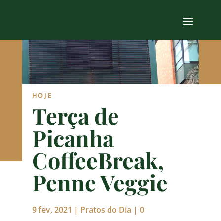
HOJE
Terça de
Picanha
CoffeeBreak,
Penne Veggie
9 fev, 2021
|
Pratos do Dia
|
0