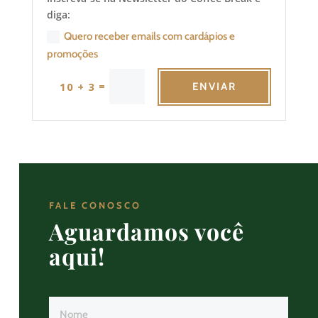
diga:
Quero receber emails com cardápios e
promoções
=
10 + 3
ENVIAR
FALE CONOSCO
Aguardamos você
aqui!