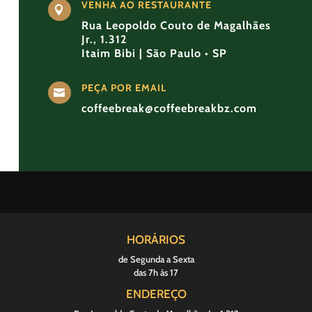
VENHA AO RESTAURANTE

Rua Leopoldo Couto de Magalhães
Jr., 1.312
Itaim Bibi | São Paulo • SP
PEÇA POR EMAIL

coffeebreak@coffeebreakbz.com
HORÁRIOS
de Segunda a Sexta
das 7h às 17
ENDEREÇO