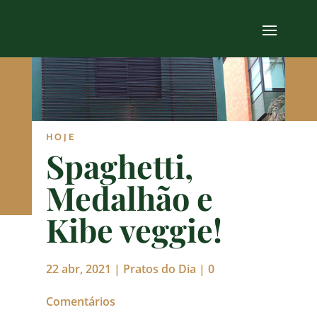
HOJE
Spaghetti,
Medalhão e
Kibe veggie!
22 abr, 2021
|
Pratos do Dia
|
0
Comentários