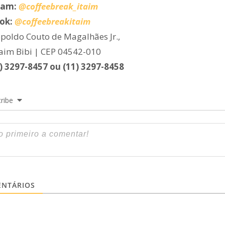
ram:
@coffeebreak_itaim
ok:
@coffeebreakitaim
poldo Couto de Magalhães Jr.,
taim Bibi | CEP 04542-010
1) 3297-8457 ou (11) 3297-8458
ribe
NTÁRIOS