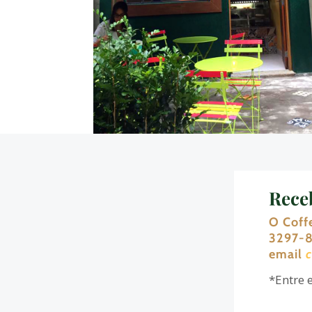
Receb
O Coff
3297-8
email
*Entre 