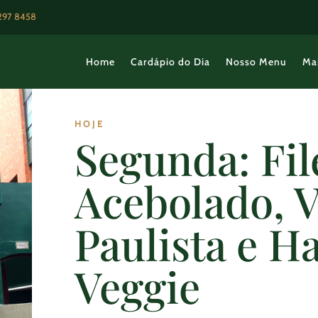
3297 8458
Home
Cardápio do Dia
Nosso Menu
Ma
HOJE
Segunda: Fil
Acebolado, V
Paulista e 
Veggie