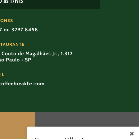
 às 17h15
FONES
57 ou 3297 8458
STAURANTE
Couto de Magalhães Jr., 1.312
São Paulo • SP
IL
coffeebreakbz.com