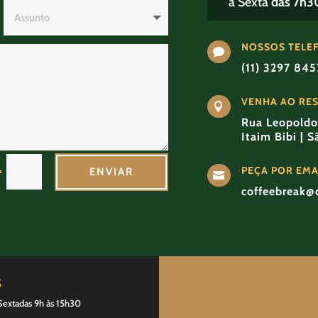
a Sexta
das 7h30
NOSSOS TELE

(11) 3297 84
VENHA AO RE

Rua Leopoldo 
Itaim Bibi | 
PEÇA POR EMA
=
ENVIAR

coffeebreak@
S
Sextadas 9h às 15h30