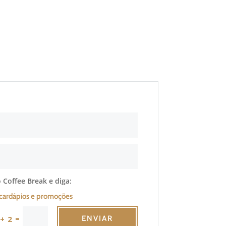
 Coffee Break e diga:
cardápios e promoções
=
 + 2
ENVIAR