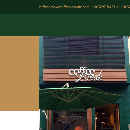
coffeebreak@coffeebreakbz.com
|
(11) 3297 8457
ou (11) 