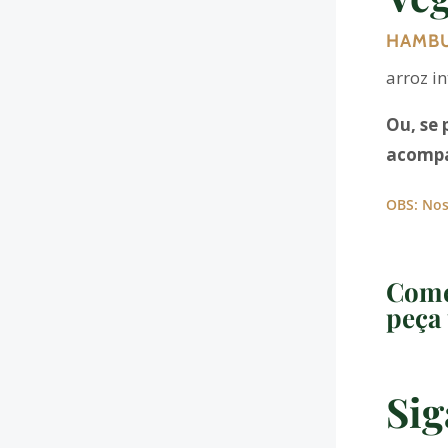
HAMBU
arroz in
Ou, se 
acompa
OBS: Nos
Come
peça 
Sig