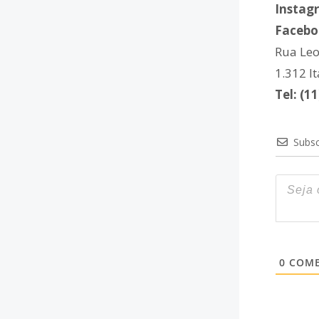
Instag
Facebo
Rua Leo
1.312 I
Tel: (1
Subsc
0
COME