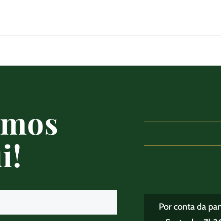
amos
i!
Por conta da pa