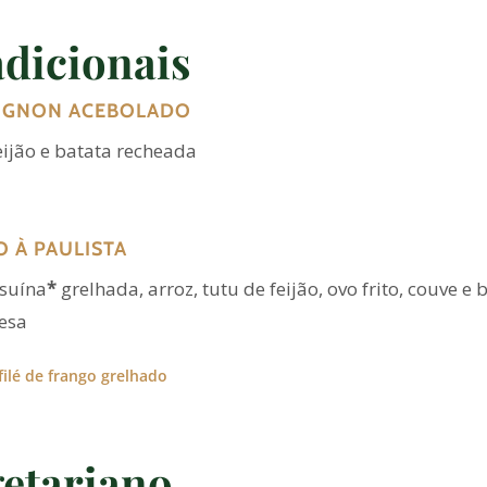
dicionais
MIGNON ACEBOLADO
feijão e batata recheada
O À PAULISTA
 suína
*
grelhada, arroz, tutu de feijão, ovo frito, couve e
esa
filé de frango grelhado
etariano