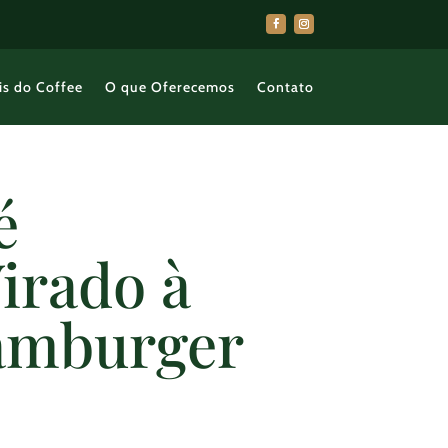
is do Coffee
O que Oferecemos
Contato
é
irado à
Hamburger