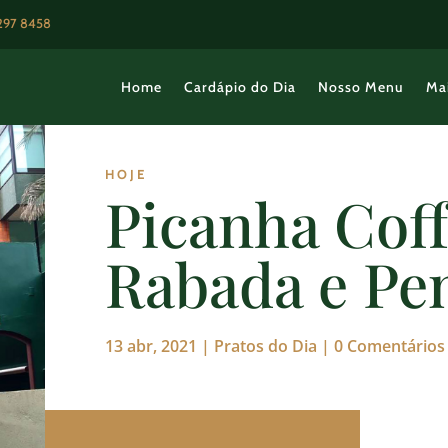
3297 8458
Home
Cardápio do Dia
Nosso Menu
Ma
HOJE
Picanha Cof
Rabada e Pe
13 abr, 2021
|
Pratos do Dia
|
0 Comentários