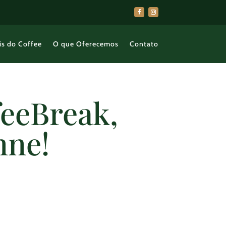
is do Coffee
O que Oferecemos
Contato
feeBreak,
nne!