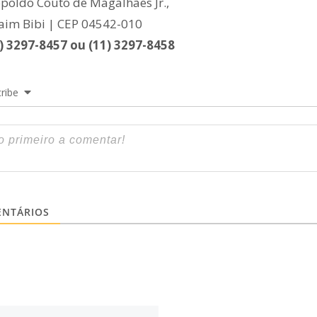
poldo Couto de Magalhães Jr.,
taim Bibi | CEP 04542-010
1) 3297-8457 ou (11) 3297-8458
ribe
NTÁRIOS