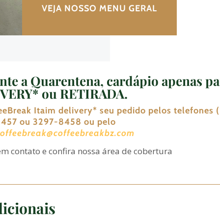
VEJA NOSSO MENU GERAL
nte
a Quarentena, cardápio apenas pa
VERY* ou RETIRADA
.
eeBreak Itaim delivery
*
seu pedido pelos telefones (
457 ou 3297-8458 ou pelo
coffeebreak@coffeebreakbz.com
em contato e confira nossa área de cobertura
icionais