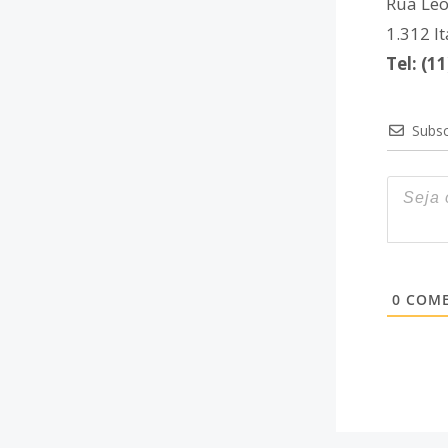
Rua Leo
1.312 I
Tel: (1
Subsc
0
COME