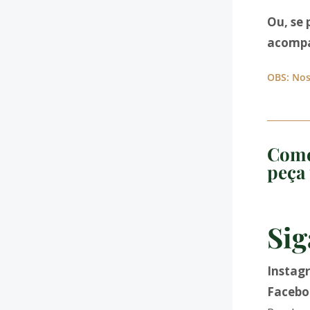
Ou, se 
acompa
OBS: Nos
Come
peça 
Sig
Instag
Facebo