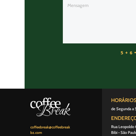
5 + 6
HORÁRIO
de Segunda a 
ENDEREÇ
Rua Leopoldo C
coffeebreak@coffeebreak
Bibi • São Paul
bz.com