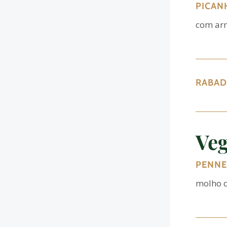
PICAN
com
arr
RABAD
Veg
PENNE
molho d