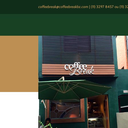
coffeebreak@coffeebreakbz.com
|
(11) 3297 8457
ou (11) 