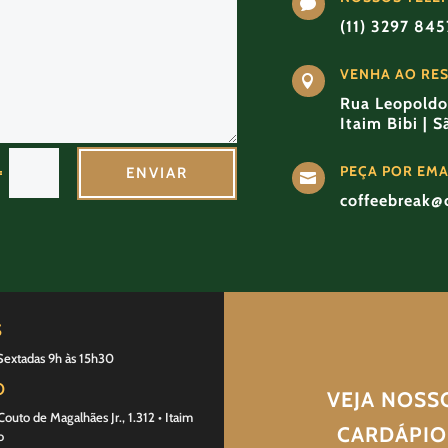

(11) 3297 84
VENHA AO RE

Rua Leopoldo 
Itaim Bibi | 
PEÇA POR EMA
=
ENVIAR

coffeebreak@
S
Sextadas 9h às 15h30
O
VEJA NOSS
outo de Magalhães Jr., 1.312 • Itaim
CARDÁPIO
o