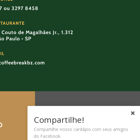
57 ou 3297 8458
STAURANTE
Couto de Magalhães Jr., 1.312
São Paulo • SP
IL
coffeebreakbz.com
Compartilhe!
O
Compartilhe nosso cardápio com seus amigos
do Facebook.