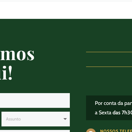
amos
i!
Por conta da pa
a Sexta
das 7h30
NOSSOS TELE