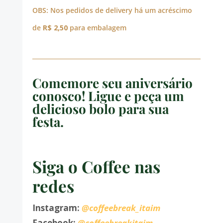
OBS: Nos pedidos de delivery há um acréscimo
de
R$ 2,50
para embalagem
Comemore seu aniversário
conosco! Ligue e peça um
delicioso bolo para sua
festa.
Siga o Coffee nas
redes
Instagram:
@coffeebreak_itaim
Facebook:
@coffeebreakitaim