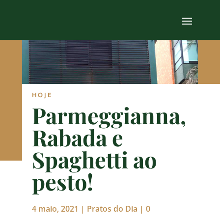
HOJE
Parmeggianna,
Rabada e
Spaghetti ao
pesto!
4 maio, 2021
|
Pratos do Dia
|
0