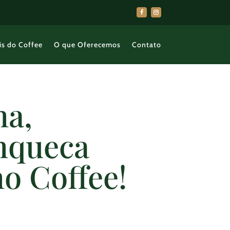
is do Coffee
O que Oferecemos
Contato
na,
nqueca
no Coffee!