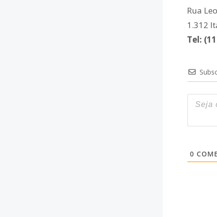
Rua Leo
1.312 I
Tel: (1
Subsc
0
COME