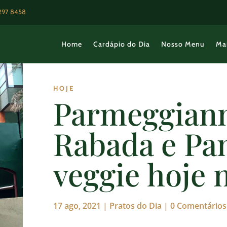
3297 8458
Home
Cardápio do Dia
Nosso Menu
Ma
HOJE
Parmeggian
Rabada e Pa
veggie hoje 
17 ago, 2021
|
Pratos do Dia
|
0 Comentários