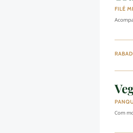
FILÉ 
Acompan
RABAD
Veg
PANQU
Com mol