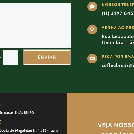
NOSSOS TELE

(11) 3297 84
VENHA AO RE

Rua Leopoldo 
Itaim Bibi | 
PEÇA POR EMA
=
ENVIAR

coffeebreak@
S
Sextadas 9h às 15h30
O
VEJA NOSS
outo de Magalhães Jr., 1.312 • Itaim