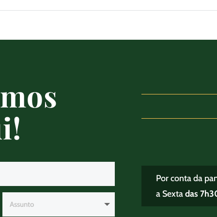
amos
i!
Por conta da pa
a Sexta
das 7h30