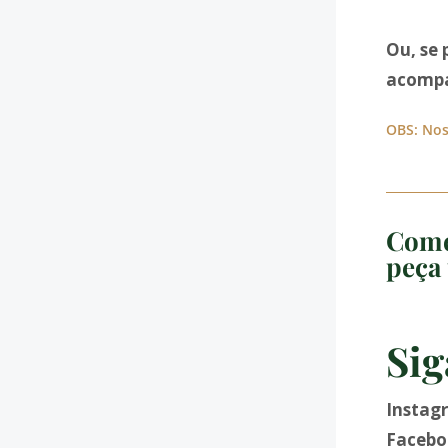
Ou, se 
acompa
OBS: Nos
Come
peça 
Sig
Instag
Facebo