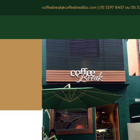
coffeebreak@coffeebreakbz.com
|
(11) 3297 8457
ou (11) 