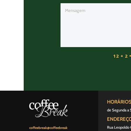
12 + 2
HORÁRIO
de Segunda a 
ENDEREÇ
Rua Leopoldo C
coffeebreak@coffeebreak