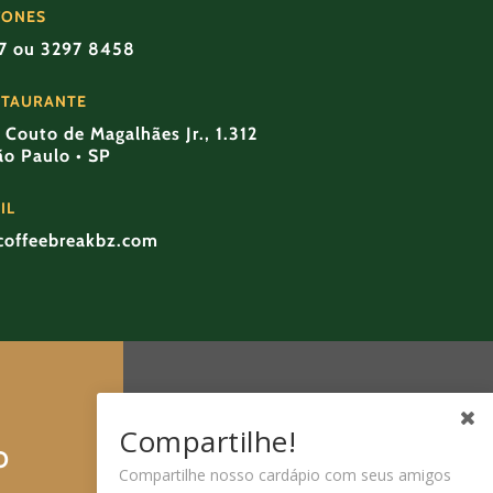
FONES
57 ou 3297 8458
STAURANTE
Couto de Magalhães Jr., 1.312
São Paulo • SP
IL
coffeebreakbz.com
Compartilhe!
O
Compartilhe nosso cardápio com seus amigos