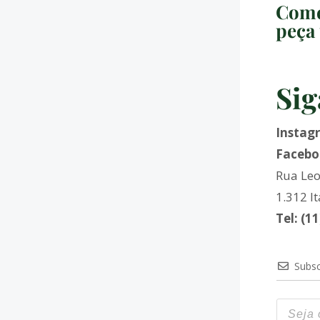
Come
peça 
Sig
Instag
Facebo
Rua Leo
1.312 I
Tel: (1
Subsc