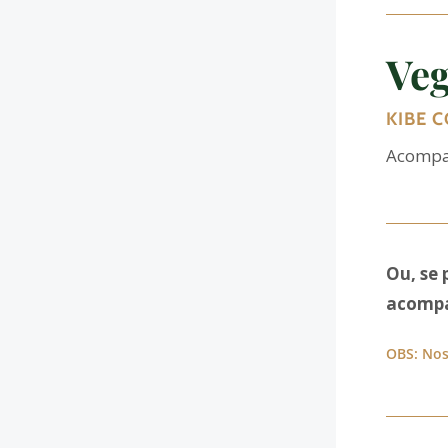
Veg
KIBE 
Acompan
Ou, se 
acompa
OBS: Nos