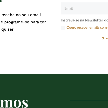
r
e receba no seu email
Inscreva-se na Newsletter do
 e programe-se para ter
Quero receber emails com 
 quiser
7 +
amos