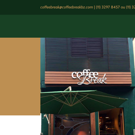
coffeebreak@coffeebreakbz.com
|
(11) 3297 8457
ou (11) 