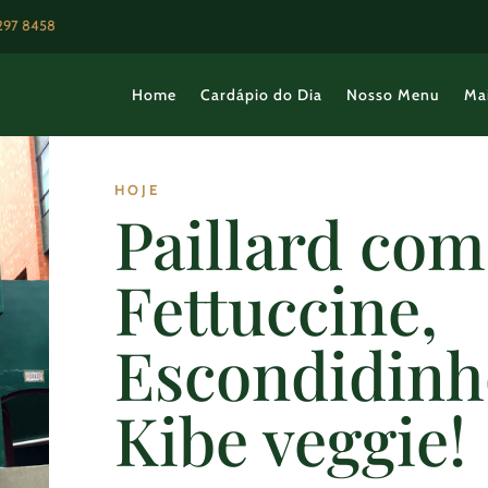
3297 8458
Home
Cardápio do Dia
Nosso Menu
Ma
HOJE
Paillard com
Fettuccine,
Escondidinh
Kibe veggie!