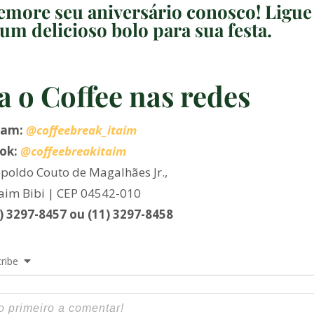
more seu aniversário conosco! Ligue
um delicioso bolo para sua festa.
a o Coffee nas redes
ram:
@coffeebreak_itaim
ok:
@coffeebreakitaim
poldo Couto de Magalhães Jr.,
taim Bibi | CEP 04542-010
1) 3297-8457 ou (11) 3297-8458
ribe