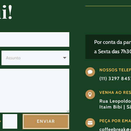
i!
Por conta da pa
a Sexta
das 7h30
NOSSOS TELE

(11) 3297 84
VENHA AO RE

Rua Leopoldo 
Itaim Bibi | 
PEÇA POR EMA
=
ENVIAR

coffeebreak@