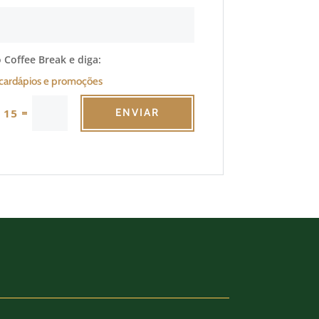
 Coffee Break e diga:
cardápios e promoções
=
 15
ENVIAR