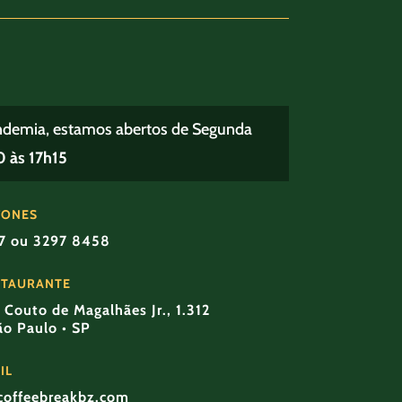
ndemia, estamos abertos de Segunda
 às 17h15
FONES
57 ou 3297 8458
STAURANTE
Couto de Magalhães Jr., 1.312
São Paulo • SP
IL
coffeebreakbz.com