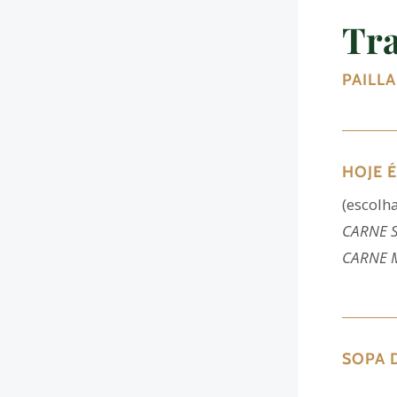
Tra
PAILL
HOJE É
(escol
CARNE 
CARNE 
SOPA 