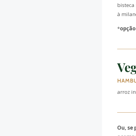
bisteca 
à milan
*
opção
Veg
HAMBU
arroz i
Ou, se 