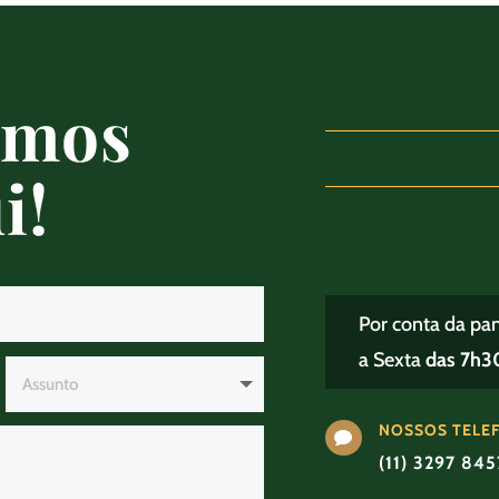
amos
i!
Por conta da pa
a Sexta
das 7h30
NOSSOS TELE

(11) 3297 84