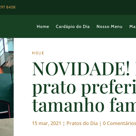
3297 8458
Home
Cardápio do Dia
Nosso Menu
Ma
HOJE
NOVIDADE! 
prato prefer
tamanho fam
15 mar, 2021
|
Pratos do Dia
|
0 Comentário