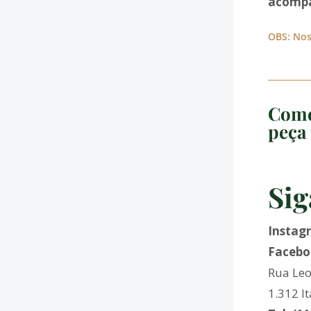
acompa
OBS: Nos
Come
peça 
Sig
Instag
Facebo
Rua Leo
1.312 I