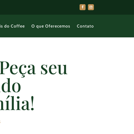
is do Coffee
O que Oferecemos
Contato
Peça seu
ido
ília!
s