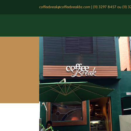
coffeebreak@coffeebreakbz.com
|
(11) 3297 8457
ou (11) 