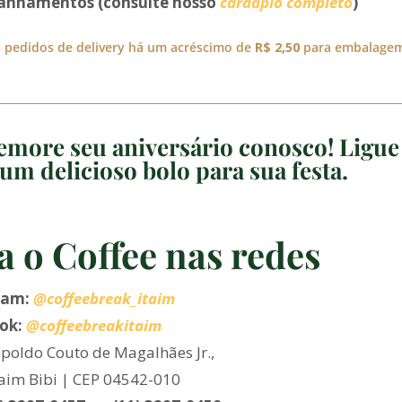
nhamentos (consulte nosso
cardápio completo
)
 pedidos de delivery há um acréscimo de
R$ 2,50
para embalage
more seu aniversário conosco! Ligue
um delicioso bolo para sua festa.
a o Coffee nas redes
ram:
@coffeebreak_itaim
ok:
@coffeebreakitaim
poldo Couto de Magalhães Jr.,
taim Bibi | CEP 04542-010