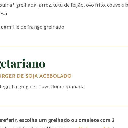
suína* grelhada, arroz, tutu de feijão, ovo frito, couve e
esa
 com
filé de frango grelhado
etariano
RGER DE SOJA ACEBOLADO
ntegral a grega e couve-flor empanada
preferir, escolha um grelhado ou omelete com 2