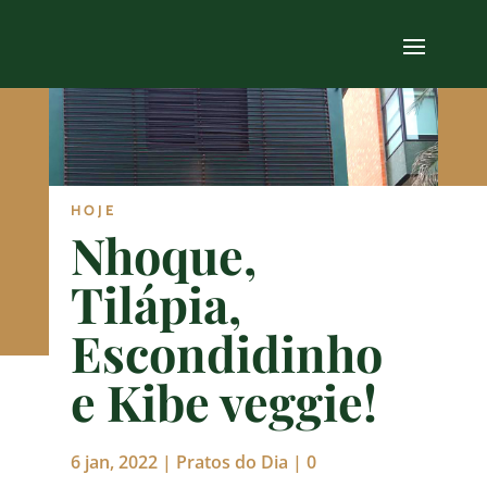
HOJE
Nhoque,
Tilápia,
Escondidinho
e Kibe veggie!
6 jan, 2022
|
Pratos do Dia
|
0