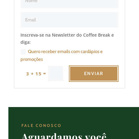
Inscreva-se na Newsletter do Coffee Break e
diga:
Quero receber emails com cardápios e
promoções
=
3 + 15
ENVIAR
FALE CONOSCO
Aguardamos você