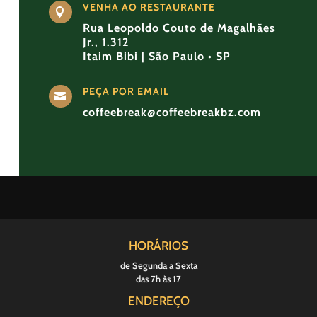
VENHA AO RESTAURANTE

Rua Leopoldo Couto de Magalhães
Jr., 1.312
Itaim Bibi | São Paulo • SP
PEÇA POR EMAIL

coffeebreak@coffeebreakbz.com
HORÁRIOS
de Segunda a Sexta
das 7h às 17
ENDEREÇO