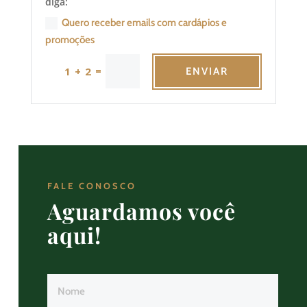
diga:
Quero receber emails com cardápios e
promoções
=
1 + 2
ENVIAR
FALE CONOSCO
Aguardamos você
aqui!