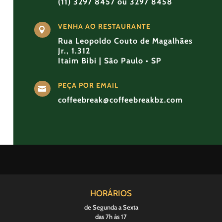
(11) 3297 8457 ou 3297 8458
VENHA AO RESTAURANTE

Rua Leopoldo Couto de Magalhães
Jr., 1.312
Itaim Bibi | São Paulo • SP
PEÇA POR EMAIL

coffeebreak@coffeebreakbz.com
HORÁRIOS
de Segunda a Sexta
das 7h às 17