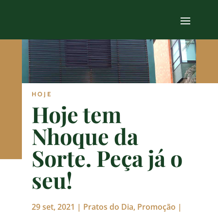
HOJE
Hoje tem
Nhoque da
Sorte. Peça já o
seu!
29 set, 2021
|
Pratos do Dia
,
Promoção
|