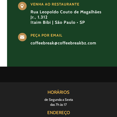
VENHA AO RESTAURANTE

Rua Leopoldo Couto de Magalhães
Jr., 1.312
Itaim Bibi | São Paulo • SP
PEÇA POR EMAIL

coffeebreak@coffeebreakbz.com
HORÁRIOS
de Segunda a Sexta
das 7h às 17
ENDEREÇO