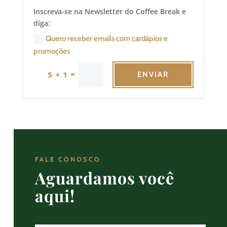
Inscreva-se na Newsletter do Coffee Break e
diga:
Quero receber emails com cardápios e
promoções
=
5 + 1
ENVIAR
FALE CONOSCO
Aguardamos você
aqui!