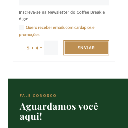
Inscreva-se na Newsletter do Coffee Break e
diga:
Quero receber emails com cardápios e
promoções
=
5 + 4
ENVIAR
FALE CONOSCO
Aguardamos você
aqui!