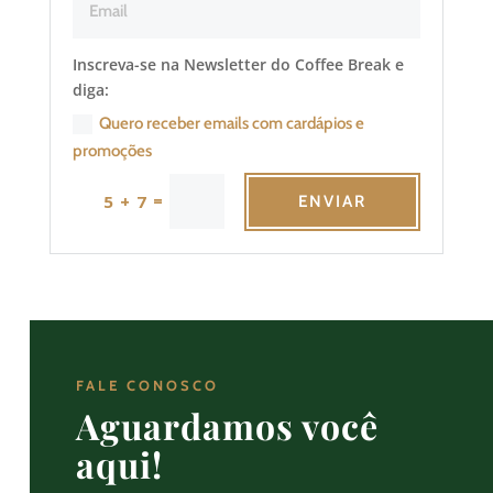
Inscreva-se na Newsletter do Coffee Break e
diga:
Quero receber emails com cardápios e
promoções
=
5 + 7
ENVIAR
FALE CONOSCO
Aguardamos você
aqui!