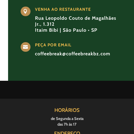
VENHA AO RESTAURANTE

Rua Leopoldo Couto de Magalhães
Jr., 1.312
Itaim Bibi | São Paulo • SP
PEÇA POR EMAIL

coffeebreak@coffeebreakbz.com
HORÁRIOS
de Segunda a Sexta
das 7h às 17
ENDEREÇO