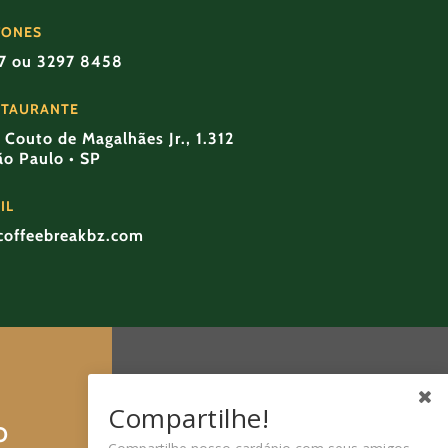
FONES
57 ou 3297 8458
STAURANTE
Couto de Magalhães Jr., 1.312
São Paulo • SP
IL
coffeebreakbz.com
Compartilhe!
O