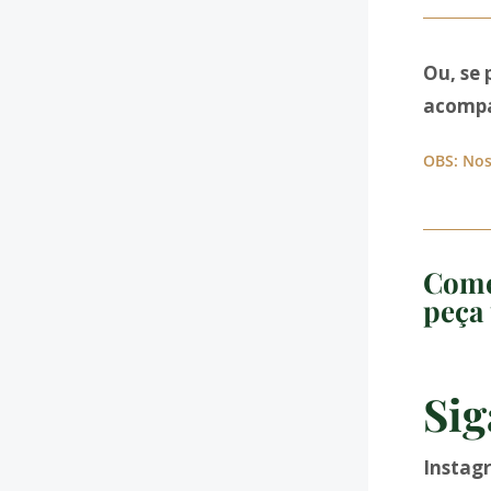
Ou, se 
acompa
OBS: Nos
Come
peça 
Sig
Instag