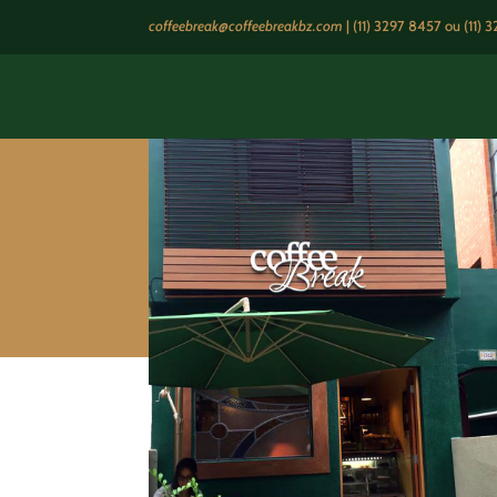
coffeebreak@coffeebreakbz.com
|
(11) 3297 8457
ou (11) 