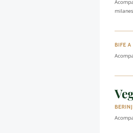
Acompan
milane
BIFE A
Acompan
Veg
BERINJ
Acompan