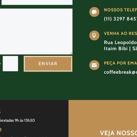
NOSSOS TELE

(11) 3297 84
VENHA AO RE

Rua Leopoldo 
Itaim Bibi | 
PEÇA POR EMA
=
ENVIAR

coffeebreak@
S
Sextadas 9h às 15h30
O
VEJA NOSS