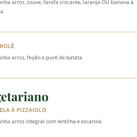
ha arroz, couve, farofa crocante, laranja OU banana à
sa
 ROLÊ
ha arroz, feijão e purê de batata
etariano
ELA À PIZZAIOLO
ha arroz integral com lentilha e escarola