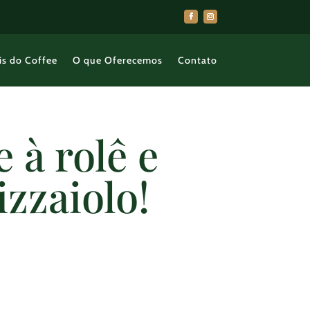
is do Coffee
O que Oferecemos
Contato
e à rolê e
izzaiolo!