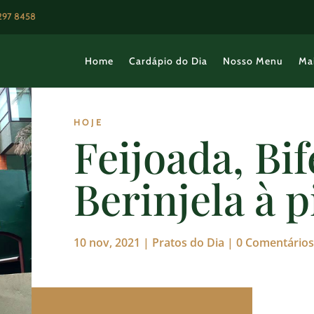
3297 8458
Home
Cardápio do Dia
Nosso Menu
Ma
HOJE
Feijoada, Bif
Berinjela à p
10 nov, 2021
|
Pratos do Dia
|
0 Comentários