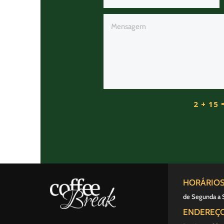
2 + 15
HORÁRIO
de Segunda a 
ENDEREÇ