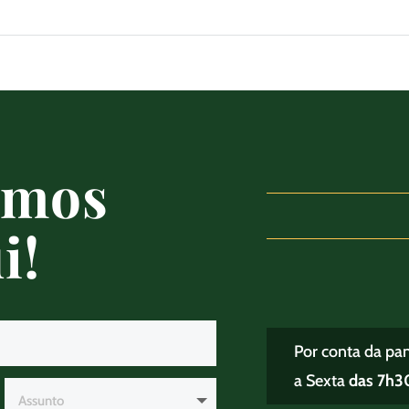
amos
i!
Por conta da pa
a Sexta
das 7h30