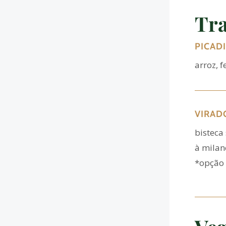
Tra
PICAD
arroz, f
VIRAD
bisteca 
à milan
*opção 