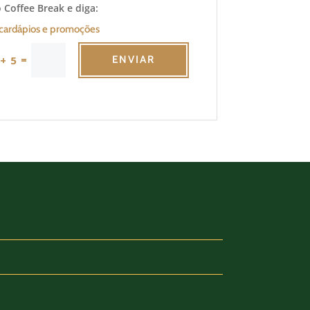
 Coffee Break e diga:
cardápios e promoções
=
+ 5
ENVIAR