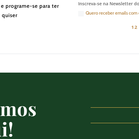
Inscreva-se na Newsletter do
 e programe-se para ter
Quero receber emails com 
 quiser
12 
amos
i!