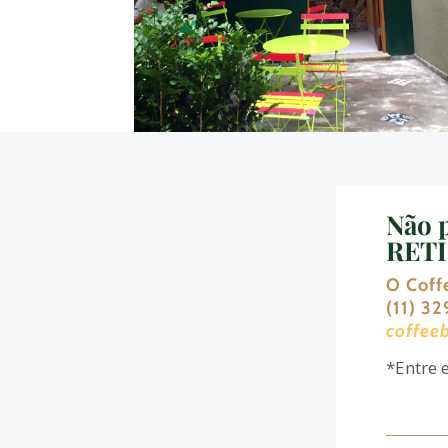
Não 
RET
O Coff
(11) 3
coffee
*Entre 