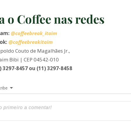
a o Coffee nas redes
ram:
@coffeebreak_itaim
ok:
@coffeebreakitaim
poldo Couto de Magalhães Jr.,
taim Bibi | CEP 04542-010
1) 3297-8457 ou (11) 3297-8458
ribe