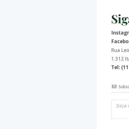
Sig
Instag
Facebo
Rua Leo
1.312 I
Tel: (1
Subsc