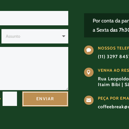
Por conta da pa
a Sexta
das 7h30
NOSSOS TELE

(11) 3297 84
VENHA AO RE

Rua Leopoldo 
Itaim Bibi | 
PEÇA POR EMA
=
ENVIAR

coffeebreak@