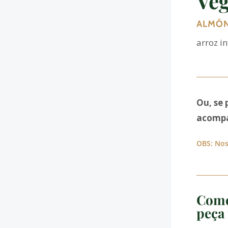
Veg
ALMÔN
arroz i
Ou, se 
acompa
OBS: Nos
Come
peça 