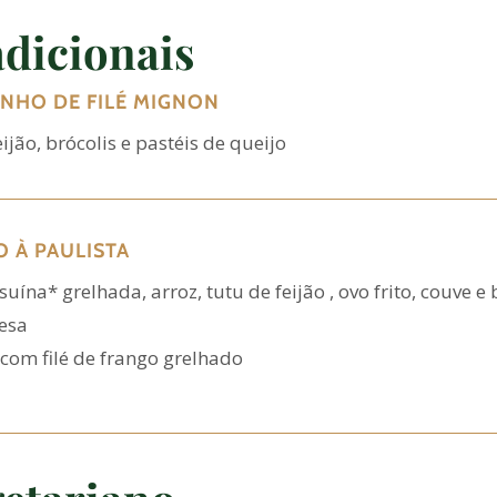
dicionais
INHO
DE
FILÉ
MIGNON
eijão, brócolis e pastéis de queijo
O À PAULISTA
suína* grelhada, arroz, tutu de feijão , ovo frito, couve 
esa
com filé de frango grelhado