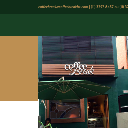
coffeebreak@coffeebreakbz.com
|
(11) 3297 8457
ou (11) 