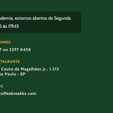
ndemia, estamos abertos de Segunda
 às 17h15
FONES
57 ou 3297 8458
STAURANTE
Couto de Magalhães Jr., 1.312
São Paulo • SP
IL
coffeebreakbz.com