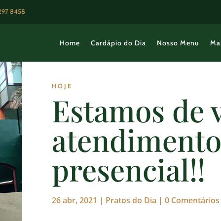
3297 8458
Home
Cardápio do Dia
Nosso Menu
Ma
HOJE
Estamos de 
atendiment
presencial!!
26 abr, 2021
|
Pratos do Dia
|
0 Comentários