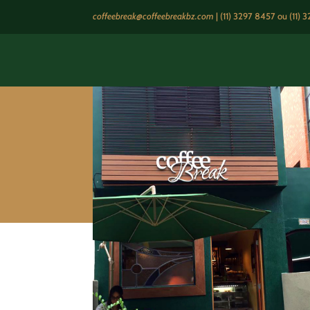
coffeebreak@coffeebreakbz.com
|
(11) 3297 8457
ou (11) 