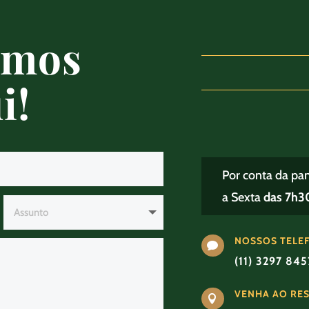
amos
i!
Por conta da pa
a Sexta
das 7h30
NOSSOS TELE

(11) 3297 84
VENHA AO RE
