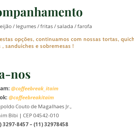
ompanhamento
feijão / legumes / fritas / salada / farofa
estas opções, continuamos com nossas tortas, quich
s , sanduíches e sobremesas !
a-nos
ram:
@coffeebreak_itaim
ok:
@coffeebreakitaim
poldo Couto de Magalhaes Jr.,
aim Bibi | CEP 04542-010
1) 3297-8457 – (11) 32978458