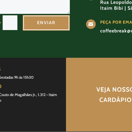
Rua Leopoldo 
Itaim Bibi | 
PEÇA POR EMA
=
ENVIAR

coffeebreak@
S
Sextadas 9h às 15h30
O
VEJA NOSS
outo de Magalhães Jr., 1.312 • Itaim
CARDÁPIO
o