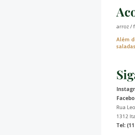
Ac
arroz / 
Além d
salada
Sig
Instag
Facebo
Rua Leo
1312 It
Tel: (1