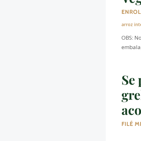
ENROL
arroz int
OBS: No
embal
Se 
gre
ac
FILÉ M