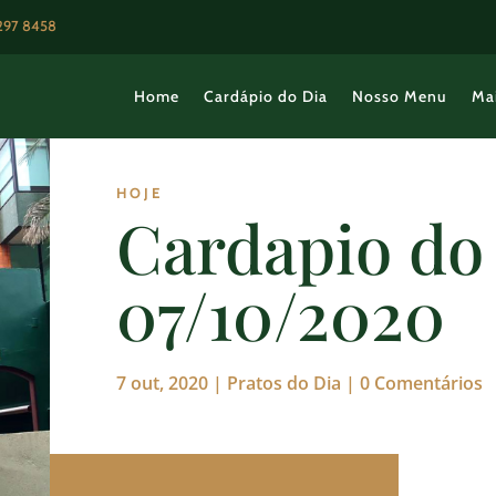
3297 8458
Home
Cardápio do Dia
Nosso Menu
Ma
HOJE
Cardapio do 
07/10/2020
7 out, 2020
|
Pratos do Dia
|
0 Comentários