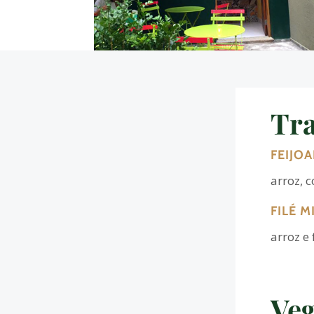
Tra
FEIJO
arroz, 
FILÉ 
arroz e 
Veg