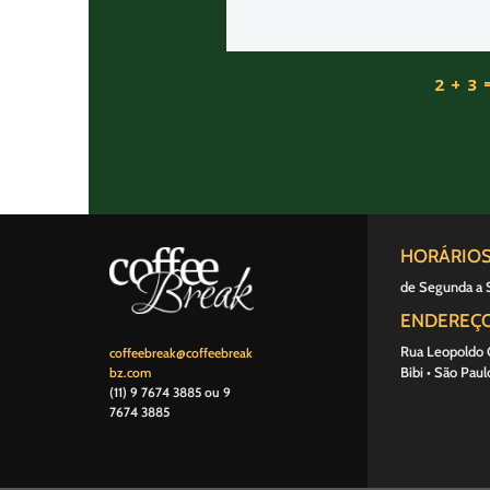
2 + 3
HORÁRIO
de Segunda a 
ENDEREÇ
Rua Leopoldo C
coffeebreak@coffeebreak
Bibi • São Paul
bz.com
(11) 9 7674 3885‬ ou 9
7674 3885