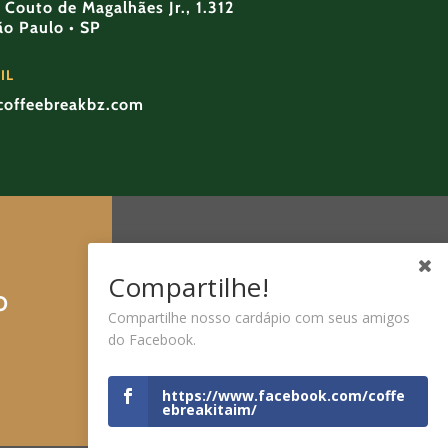
Couto de Magalhães Jr., 1.312
São Paulo • SP
IL
coffeebreakbz.com
Compartilhe!
O
Compartilhe nosso cardápio com seus amigos
do Facebook.
https://www.facebook.com/coffe
ebreakitaim/