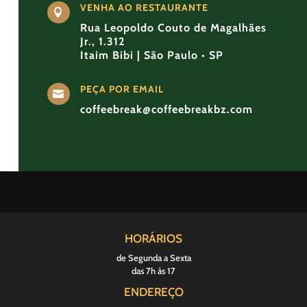
VENHA AO RESTAURANTE

Rua Leopoldo Couto de Magalhães
Jr., 1.312
Itaim Bibi | São Paulo • SP
PEÇA POR EMAIL

coffeebreak@coffeebreakbz.com
HORÁRIOS
de Segunda a Sexta
das 7h às 17
ENDEREÇO