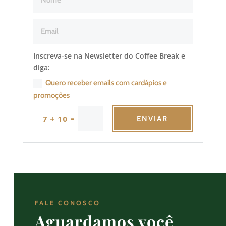
Inscreva-se na Newsletter do Coffee Break e
diga:
Quero receber emails com cardápios e
promoções
=
7 + 10
ENVIAR
FALE CONOSCO
Aguardamos você