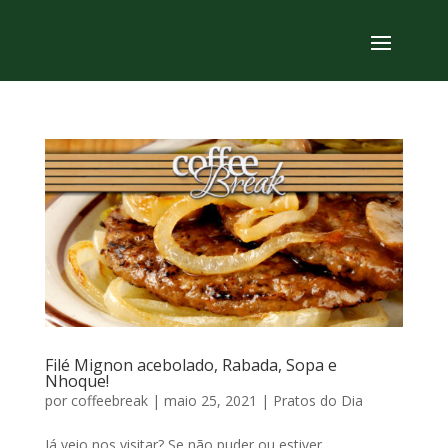
Filé Mignon acebolado, Rabada, Sopa e
Nhoque!
por
coffeebreak
|
maio 25, 2021
|
Pratos do Dia
Já veio nos visitar? Se não puder ou estiver