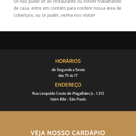
Se não puder vir ao restaurante ou estiver trabalhando
de casa, entre em contato para conferir nossa área de
cobertura, ou se puder, venha nos visitar!
HORÁRIOS
de Segunda a Sexta
das 7h às 17
ENDEREÇO
Rua Leopoldo Couto de Magalhães Jr., 1.312
Itaim Bibi • São Paulo
VEJA NOSSO CARDÁPIO