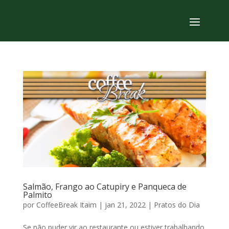
Salmão, Frango ao Catupiry e Panqueca de
Palmito
por
CoffeeBreak Itaim
|
jan 21, 2022
|
Pratos do Dia
Se não puder vir ao restaurante ou estiver trabalhando