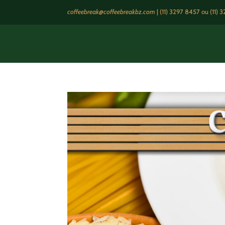
coffeebreak@coffeebreakbz.com
|
(11) 3297 8457
ou (11) 