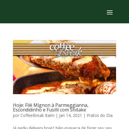
Hoje: Filé Mignon à Parmeggianna,
Escondidinho e Fusilli com Shitake
por
CoffeeBreak Itaim
|
jan 14, 2021
|
Pratos do Dia
Já pediu delivery hoje? Não esqueça de fazer seu seu