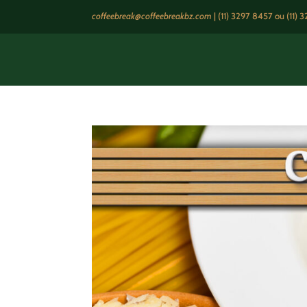
coffeebreak@coffeebreakbz.com
|
(11) 3297 8457
ou (11) 